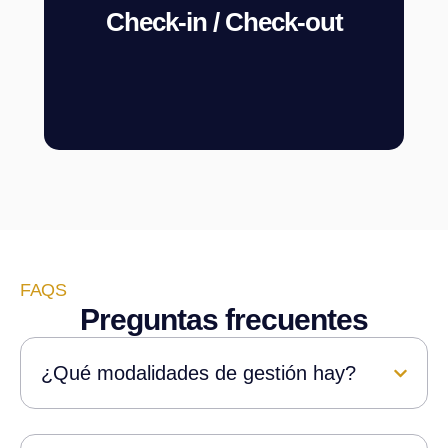
Check-in / Check-out
Nos encargamos del proceso de
llegada y salida de los
huéspedes, ayudándoles en lo
c
FAQS
que necesiten
Preguntas frecuentes
¿Qué modalidades de gestión hay?